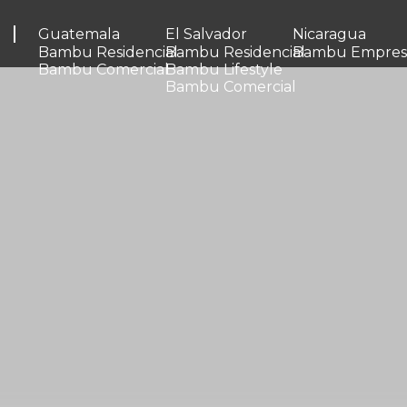
Guatemala
LogixPlaza
527 Los Laureles
El Salvador
Nairé
Nicaragua
EBC
El Encuentro G
Bambu Residencial
Bambu Residencial
Bambu Empresa
Plaza Multimoney
El Encuentro Costa Rica
Bambu Comercial
Bambu Lifestyle
Bambu Comercial